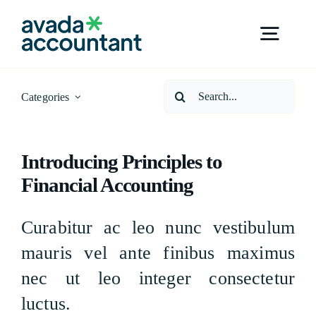
Skip
to
Toggl
content
Navig
Search
Home
Categories
for:
Core Values
Introducing Principles to
Financial Accounting
Meet The Team
Curabitur ac leo nunc vestibulum
mauris vel ante finibus maximus
Services
nec ut leo integer consectetur
luctus.
Contact Us